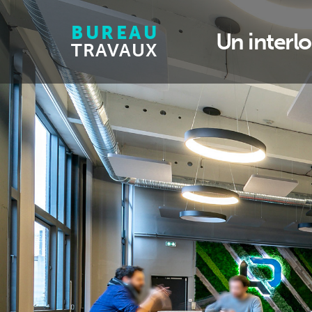
BUREAU
Un interl
TRAVAUX