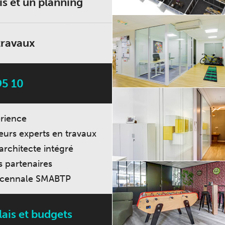
is et un planning
travaux
95 10
erience
eurs experts en travaux
architecte intégré
s partenaires
écennale SMABTP
lais et budgets