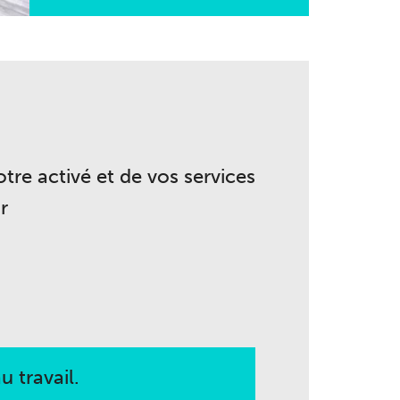
re activé et de vos services
r
u travail.